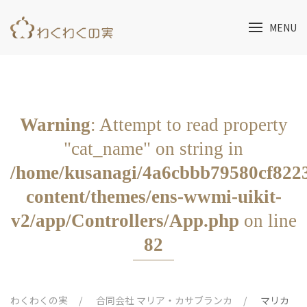
MENU
Warning
: Attempt to read property
"cat_name" on string in
/home/kusanagi/4a6cbbb79580cf82
content/themes/ens-wwmi-uikit-
v2/app/Controllers/App.php
on line
82
わくわくの実
合同会社 マリア・カサブランカ
マリカ